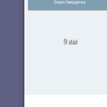
Озеро Смердячье
9 км