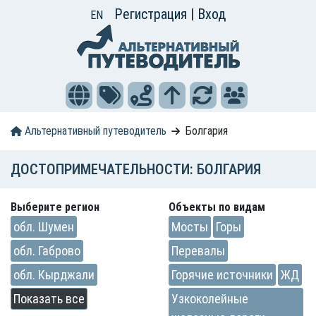
Регистрация
|
Вход
EN
Альтернативный путеводитель
Болгария
ДОСТОПРИМЕЧАТЕЛЬНОСТИ: БОЛГАРИЯ
Выберите регион
Объекты по видам
обл. Шумен
Мосты
Горы
обл. Габрово
Перевалы
обл. Кырджали
Горячие источники
ЖД
Показать все
Узкоколейные