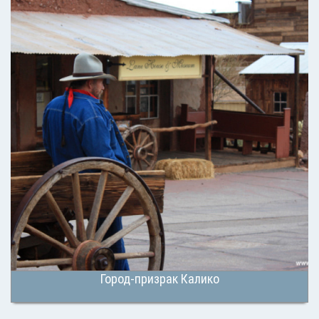
Город-призрак Калико