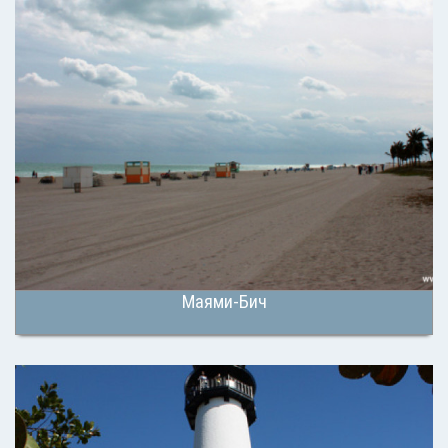
Маями-Бич