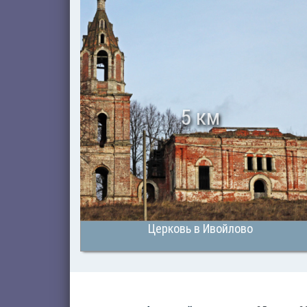
5 км
Церковь в Ивойлово