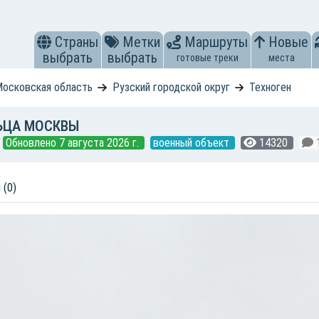
Страны
Метки
Маршруты
Новые
выбрать
выбрать
готовые треки
места
осковская область
Рузский городской округ
Техноген
ЬЦА МОСКВЫ
Обновлено 7 августа 2026 г.
военный объект
14320
 (0)