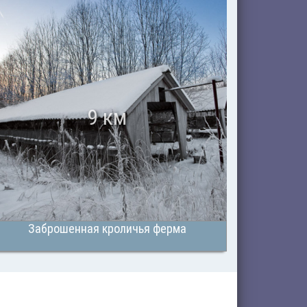
9 км
Заброшенная кроличья ферма