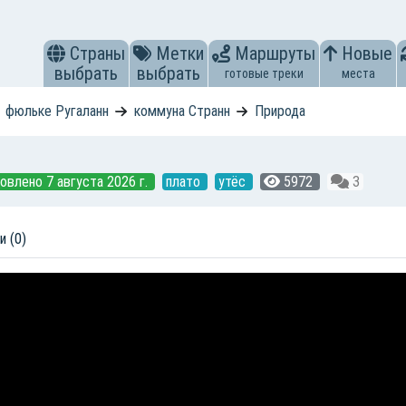
Страны
Метки
Маршруты
Новые
выбрать
выбрать
готовые треки
места
фюльке Ругаланн
коммуна Странн
Природа
овлено 7 августа 2026 г.
плато
утёс
5972
3
и (0)