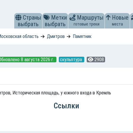
Страны
Метки
Маршруты
Новые
выбрать
выбрать
готовые треки
места
осковская область
Дмитров
Памятник
Обновлено 8 августа 2026 г.
скульптура
2908
митров, Историческая площадь, у южного входа в Кремль
Ссылки