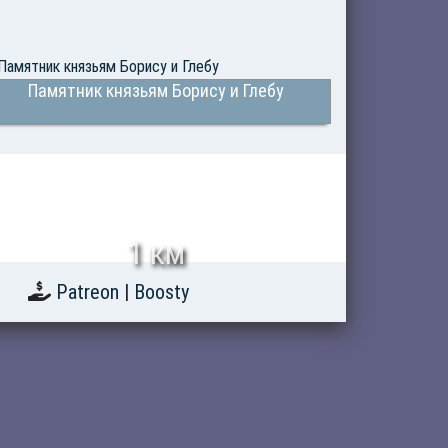
Памятник князьям Борису и Глебу
1 км
Patreon
|
Boosty