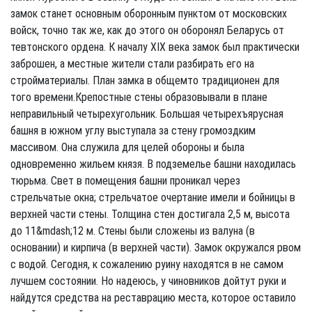
замок станет основным оборонным пунктом от московских
войск, точно так же, как до этого он оборонял Беларусь от
тевтонского ордена. К началу XIX века замок был практически
заброшен, а местные жители стали разбирать его на
стройматериалы. План замка в общемто традиционен для
того времени.Крепостные стены образовывали в плане
неправильный четырехугольник. Большая четырехъярусная
башня в южном углу выступала за стену громоздким
массивом. Она служила для целей обороны и была
одновременно жильем князя. В подземелье башни находилась
тюрьма. Свет в помещения башни проникал через
стрельчатые окна; стрельчатое очертание имели и бойницы в
верхней части стены. Толщина стен достигала 2,5 м, высота
до 11&mdash;12 м. Стены были сложены из валуна (в
основании) и кирпича (в верхней части). Замок окружался рвом
с водой. Сегодня, к сожалению руину находятся в не самом
лучшем состоянии. Но надеюсь, у чиновников дойтут руки и
найдутся средства на реставрацию места, которое оставило