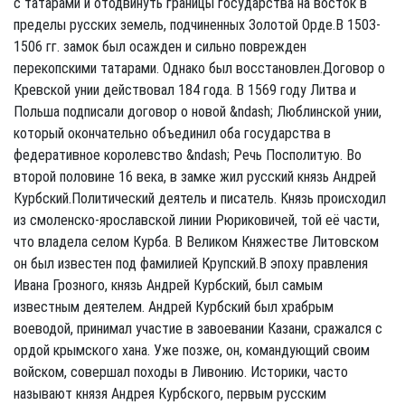
с татарами и отодвинуть границы государства на восток в
пределы русских земель, подчиненных Золотой Орде.В 1503-
1506 гг. замок был осажден и сильно поврежден
перекопскими татарами. Однако был восстановлен.Договор о
Кревской унии действовал 184 года. В 1569 году Литва и
Польша подписали договор о новой &ndash; Люблинской унии,
который окончательно объединил оба государства в
федеративное королевство &ndash; Речь Посполитую. Во
второй половине 16 века, в замке жил русский князь Андрей
Курбский.Политический деятель и писатель. Князь происходил
из смоленско-ярославской линии Рюриковичей, той её части,
что владела селом Курба. В Великом Княжестве Литовском
он был известен под фамилией Крупский.В эпоху правления
Ивана Грозного, князь Андрей Курбский, был самым
известным деятелем. Андрей Курбский был храбрым
воеводой, принимал участие в завоевании Казани, сражался с
ордой крымского хана. Уже позже, он, командующий своим
войском, совершал походы в Ливонию. Историки, часто
называют князя Андрея Курбского, первым русским