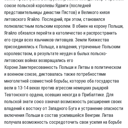
союзе польской королевы Ядвиги (последней
представительницы династии Пястов) и Великого князя
литовского Ягайло. Последний, при этом, становился
полновластным польским королем. В обмен на корону Польши,
Ягайло обязался перейти в католичество и распространить
его среди всех язычников-литовцев. Земли Княжества
присоединялись к Польще, а владения, утраченные Польским
королевством, в результате неудач в былых польско-
литовских войнах возвращались его
Короне.Заинтересованность Польши и Литвы в политическом
и военном союзе, диктовалась также потребностями
многолетней совместной борьбы, которую оба государства
вели в 13-14 веках против агрессии немецких рыцарей
Тевтонского ордена, осевших некогда в Прибалтике. Для
польской знати союз означал возможность расширения своих
владений к востоку от Западного Буга и устранение опасности
включения Польши в состав усилившейся Венгрии. Литва
получала возможность сосредоточить свои усилия на борьбе