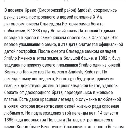
В поселке Крево (Сморгонский район) &mdash; сохранились
руины замка, построенного в первой половине XIV в.
литовским князем Ольгердом.История замка богата
событиями. В 1338 году Великий князь Литовский Гедимин
посадил в Крево в замке князем своего сына Ольгерда. Это
первое упоминание о замке, и эта дата считается официальной
датой постройки. После смерти Ольгерда замком овладел
Ягайло.Именно в этом замке, в большой башне, в 1382 г. был
задушен по приказу своего племянника Ягайло один из князей
Великого Княжества Литовского &mdash; Кейстут. По
легенде, сыну последнего, Витовту, в будущем одному из
главных действующих лиц в Грюнвальдской битве, удалось
бежать от двоюродного брата, переодевшись в женское
платье. Есть даже красивая легенда, о служанке влюбленной
в князя, которая пожертвовала своей жизнью ради спасения
любимого. Но подтверждения этой легенды нет. 14 августа
1385 года посольства Польши и Литвы, встретившиеся в
замке Крево (ныне Белоруссия), заключили договор о брачном