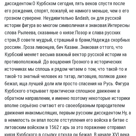
диссидентом.О Курбском сегодня, пять веков спустя после
его рождения, спорят, пожалуй, не намного меньше, чем о его
грозном суверене. Неудивительно &ndash; он для русской
истории фигура во многом символичная и знаковая.Интересны
слова Рылеева, сказанные о князе:Позор и слава русских
стран,В совете мудрый, страшный в брани,Надежда скорбных
россиян...Гроза ливонцев, бич Казани...Знаковая оттого, что
Курбский меняет весьма важный вектор русской истории на
противоположный. До воцарения Грозного в исторических
источниках мы сплошь и рядом читаем о том, что такой-то и
такой-то знатный человек из татар, литовцев, поляков даже
бежал, ища лучшей доли или просто спасения на Русь. Фигура
Курбского открывает практически сплошное движение в
обратном направлении, и именно поэтому некоторые историки
вполне серьёзно считают его своеобразным прародителем
движения инакомыслящих, первым русским диссидентом.Ну, а
в немилость он впал после отступления его войска в битве с
литовским войском в 1562 г.арь за это поражение отправил
князя Курбского в ссылку откуда он бежал. В начале XVI века