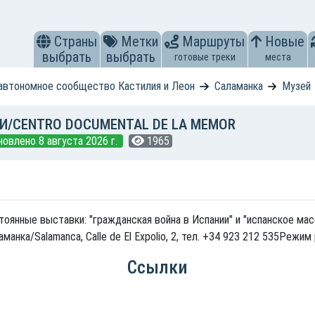
Страны
Метки
Маршруты
Новые
выбрать
выбрать
готовые треки
места
автономное сообщество Кастилия и Леон
Саламанка
Музей
И/CENTRO DOCUMENTAL DE LA MEMOR
новлено 8 августа 2026 г.
1965
тоянные выставки: "гражданская война в Испании" и "испанское м
манка/Salamanca, Calle de El Expolio, 2, тел. +34 923 212 535Режим
Ссылки