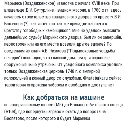
Марьинка (Воздвиженское) известна с начала XVIII века. При
владельце Д.И. Бутурлине - видном масоне, в 1780-х гг. здесь
началось строительство грандиозного дворца по проекту В.И.
Баженова (?), как известно так же принадлежавшего к
братству "свободных каменщиков". Мне не удалось выяснить
дальнейшую судьбу Марьинского дворца, был ли он завершён,
перестроен или на его месте возвели другое здание? По
сведениям из книги А.Б. Чижкова ("Подмосковные усадьбы
сегодня") ясно одно, что главный дом, театр и парковые
сооружения ныне утрачены. От усадебного комплекса уцелели
только Воздвиженская церковь 1748 г. с ампирной
колокольней и конный двор со службами. ©nataturka.ru сейчас
территория огорожена забором и свободного доступа нет
Как добраться на машине
по новорязанскому шоссе (М5) до Большого бетонного кольца
(А108), где повернуть направо и ехать до поворота на
Беспятово, после которого и будет Марьинка