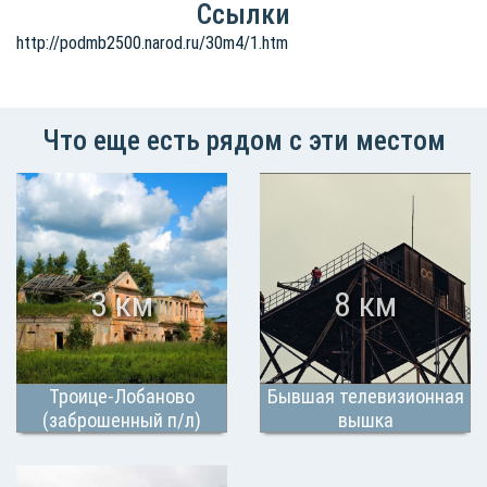
Ссылки
http://podmb2500.narod.ru/30m4/1.htm
Что еще есть рядом с эти местом
3 км
8 км
Троице-Лобаново
Бывшая телевизионная
(заброшенный п/л)
вышка