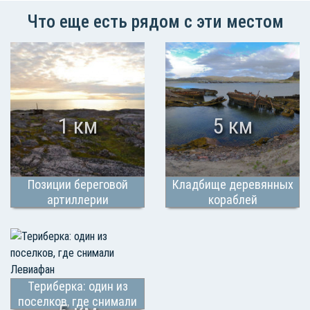
Что еще есть рядом с эти местом
1 км
5 км
Позиции береговой
Кладбище деревянных
артиллерии
кораблей
Териберка: один из
поселков, где снимали