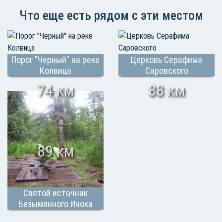
Что еще есть рядом с эти местом
Порог "Черный" на реке
Церковь Серафима
Колвица
Саровского
74 км
88 км
89 км
Святой источник
Безымянного Инока
Терского