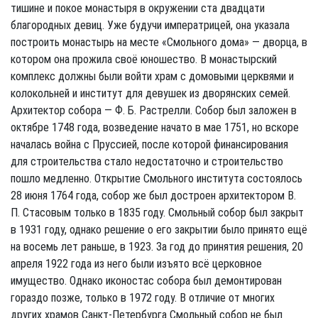
тишине и покое монастыря в окружении ста двадцати
благородных девиц. Уже будучи императрицей, она указала
построить монастырь на месте «Смольного дома» — дворца, в
котором она прожила своё юношество. В монастырский
комплекс должны были войти храм с домовыми церквями и
колокольней и институт для девушек из дворянских семей.
Архитектор собора — Ф. Б. Растрелли. Собор был заложен в
октябре 1748 года, возведение начато в мае 1751, но вскоре
началась война с Пруссией, после которой финансирования
для строительства стало недостаточно и строительство
пошло медленно. Открытие Смольного института состоялось
28 июня 1764 года, собор же был достроен архитектором В.
П. Стасовым только в 1835 году. Смольный собор был закрыт
в 1931 году, однако решение о его закрытии было принято ещё
на восемь лет раньше, в 1923. За год до принятия решения, 20
апреля 1922 года из него были изъято всё церковное
имущество. Однако иконостас собора был демонтирован
гораздо позже, только в 1972 году. В отличие от многих
других храмов Санкт-Петербурга Смольный собор не был