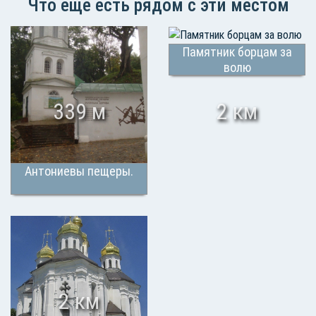
Что еще есть рядом с эти местом
Памятник борцам за
волю
339 м
2 км
Антониевы пещеры.
2 км