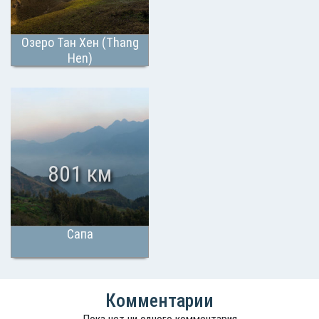
Озеро Тан Хен (Thang
Hen)
801 км
Сапа
Комментарии