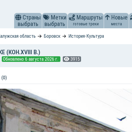
Страны
Метки
Маршруты
Новые
выбрать
выбрать
готовые треки
места
алужская область
Боровск
История-Культура
(КОН.XVIII В.)
Обновлено 6 августа 2026 г.
3915
 (0)