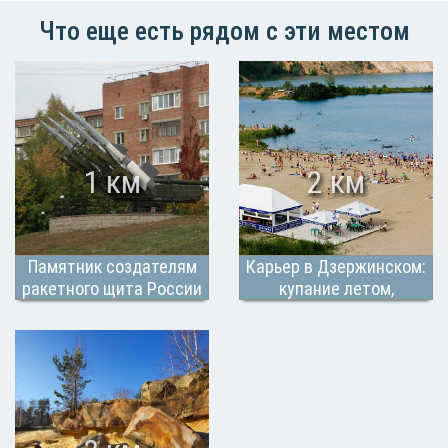
Что еще есть рядом с эти местом
1 км
2 км
Памятник создателям
Карьер в Дзержинском:
ракетного щита России
купание летом,
горнолыжный склон
зимой