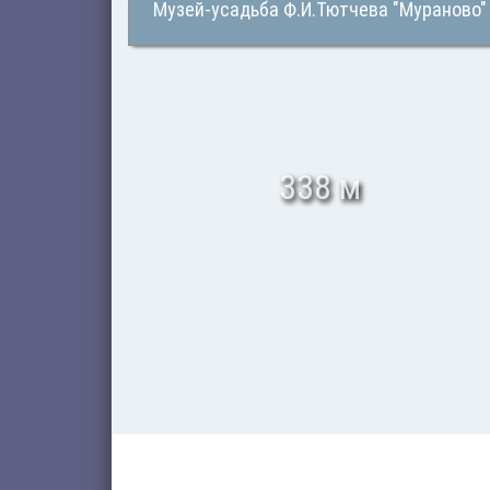
Музей-усадьба Ф.И.Тютчева "Мураново"
338 м