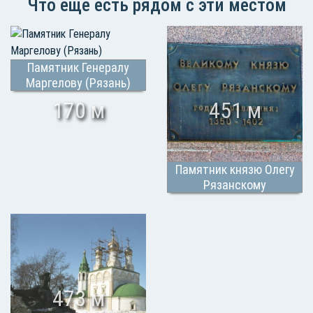
Что еще есть рядом с эти местом
Памятник Генералу
Маргелову (Рязань)
170 м
451 м
Памятник князю Олегу
Рязанскому
473 м