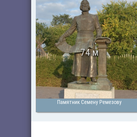
74 м
Памятник Семену Ремезову