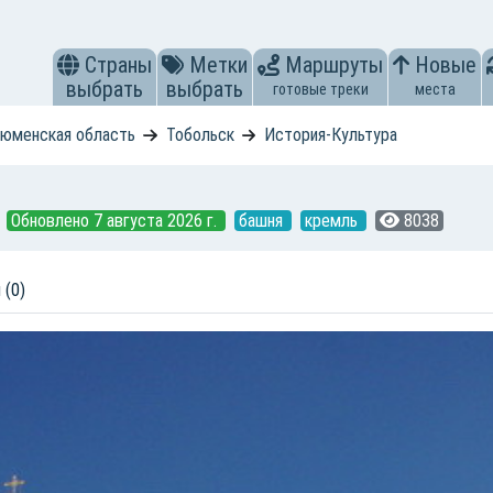
Страны
Метки
Маршруты
Новые
выбрать
выбрать
готовые треки
места
юменская область
Тобольск
История-Культура
Обновлено 7 августа 2026 г.
башня
кремль
8038
 (0)