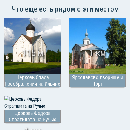
Что еще есть рядом с эти местом
115 м
1 км
Церковь Спаса
Ярославово дворище и
Преображения на Ильине
Торг
Церковь Федора
Стратилата на Ручью