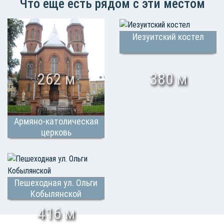
Что еще есть рядом с эти местом
Иезуитский костел
262 м
380 м
Армяно-католическая
церковь
Пешеходная ул. Ольги
Кобылянской
416 м