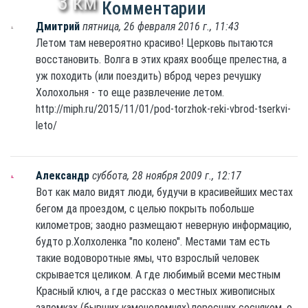
3 км
Комментарии
Дмитрий
пятница, 26 февраля 2016 г., 11:43
Летом там невероятно красиво! Церковь пытаются
восстановить. Волга в этих краях вообще прелестна, а
уж походить (или поездить) вброд через речушку
Холохольня - то еще развлечение летом.
http://miph.ru/2015/11/01/pod-torzhok-reki-vbrod-tserkvi-
leto/
Александр
суббота, 28 ноября 2009 г., 12:17
Вот как мало видят люди, будучи в красивейших местах
бегом да проездом, с целью покрыть побольше
километров; заодно размещают неверную информацию,
будто р.Холхоленка "по колено". Местами там есть
такие водоворотные ямы, что взрослый человек
скрывается целиком. А где любимый всеми местным
Красный ключ, а где рассказ о местных живописных
заломках (бывших каменоломнях),поросших сосняком, о