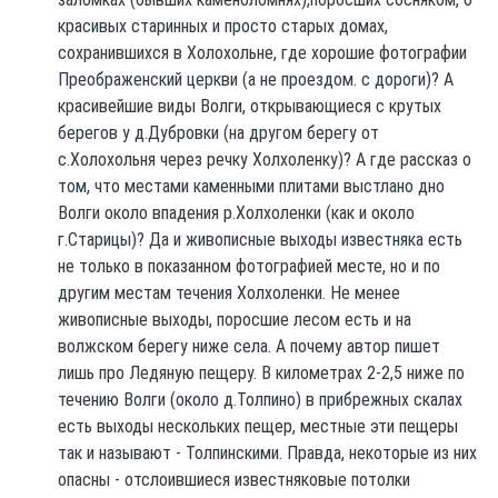
красивых старинных и просто старых домах,
сохранившихся в Холохольне, где хорошие фотографии
Преображенский церкви (а не проездом. с дороги)? А
красивейшие виды Волги, открывающиеся с крутых
берегов у д.Дубровки (на другом берегу от
с.Холохольня через речку Холхоленку)? А где рассказ о
том, что местами каменными плитами выстлано дно
Волги около впадения р.Холхоленки (как и около
г.Старицы)? Да и живописные выходы известняка есть
не только в показанном фотографией месте, но и по
другим местам течения Холхоленки. Не менее
живописные выходы, поросшие лесом есть и на
волжском берегу ниже села. А почему автор пишет
лишь про Ледяную пещеру. В километрах 2-2,5 ниже по
течению Волги (около д.Толпино) в прибрежных скалах
есть выходы нескольких пещер, местные эти пещеры
так и называют - Толпинскими. Правда, некоторые из них
опасны - отслоившиеся известняковые потолки