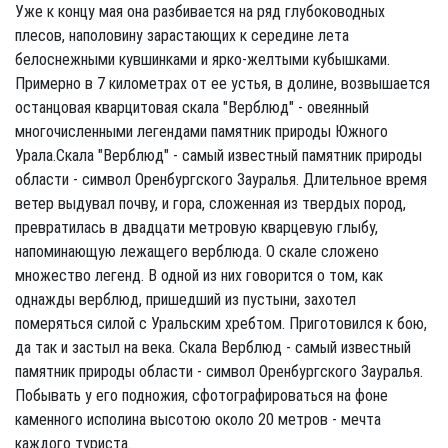
Уже к концу мая она разбивается на ряд глубоководных
плесов, наполовину зарастающих к середине лета
белоснежными кувшинками и ярко-желтыми кубышками.
Примерно в 7 километрах от ее устья, в долине, возвышается
останцовая кварцитовая скала "Верблюд" - овеянный
многочисленными легендами памятник природы Южного
Урала.Скала "Верблюд" - самый известный памятник природы
области - символ Оренбургского Зауралья. Длительное время
ветер выдувал почву, и гора, сложенная из твердых пород,
превратилась в двадцати метровую кварцевую глыбу,
напоминающую лежащего верблюда. О скале сложено
множество легенд. В одной из них говорится о том, как
однажды верблюд, пришедший из пустыни, захотел
померяться силой с Уральским хребтом. Приготовился к бою,
да так и застыл на века. Скала Верблюд - самый известный
памятник природы области - символ Оренбургского Зауралья.
Побывать у его подножия, сфотографироваться на фоне
каменного исполина высотою около 20 метров - мечта
каждого туриста.