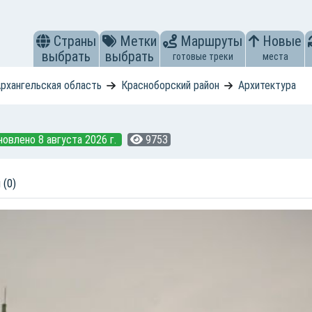
Страны
Метки
Маршруты
Новые
выбрать
выбрать
готовые треки
места
рхангельская область
Красноборский район
Архитектура
новлено 8 августа 2026 г.
9753
 (0)