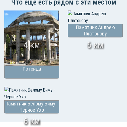
Что еще есть рядом с эти местом
Памятник Андрею
Платонову
4 км
6 км
Ротонда
Памятник Белому Биму -
Черное Ухо
6 км