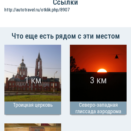
Ссылки
http://autotravel.ru/otklik.php/8907
Что еще есть рядом с эти местом
1 км
3 км
Троицкая церковь
Северо-западная
глиссада аэродрома
Чкаловский