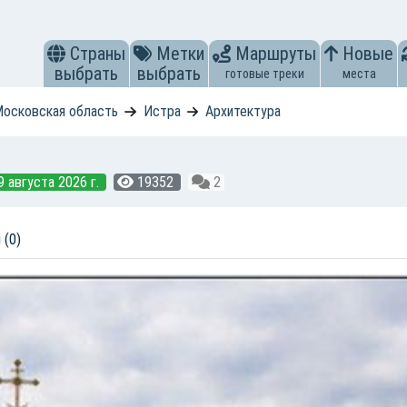
Страны
Метки
Маршруты
Новые
выбрать
выбрать
готовые треки
места
осковская область
Истра
Архитектура
 августа 2026 г.
19352
2
 (0)