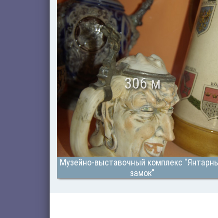
306 м
Музейно-выставочный комплекс "Янтарн
замок"