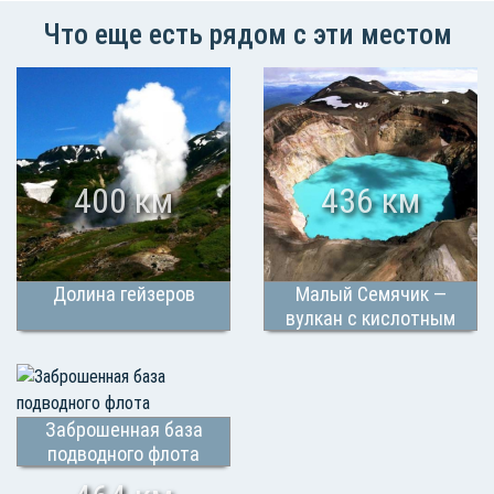
Что еще есть рядом с эти местом
400 км
436 км
Долина гейзеров
Малый Семячик —
вулкан с кислотным
озером в кратере
Заброшенная база
подводного флота