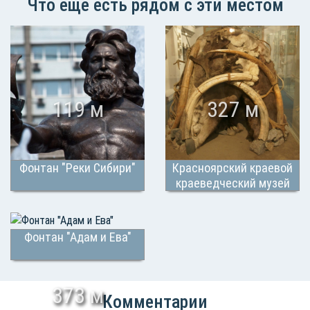
Что еще есть рядом с эти местом
119 м
327 м
Фонтан "Реки Сибири"
Красноярский краевой
краеведческий музей
Фонтан "Адам и Ева"
373 м
Комментарии