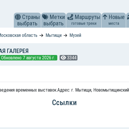
Страны
Метки
Маршруты
Новые
выбрать
выбрать
готовые треки
места
осковская область
Мытищи
Музей
Я ГАЛЕРЕЯ
Обновлено 7 августа 2026 г.
3344
едения временных выставок.Адрес: г. Мытищи, Новомытищинский пр
Ссылки