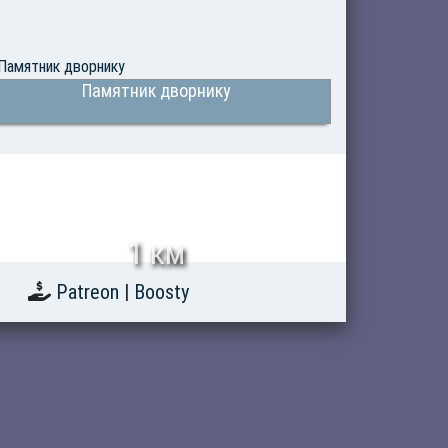
Памятник дворнику
1 км
Patreon
|
Boosty