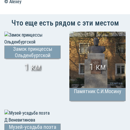
© Alexey
Что еще есть рядом с эти местом
Замок принцессы
Ольденбургской
1 км
1 км
Памятник С.И.Мосину
Музей-усадьба поэта