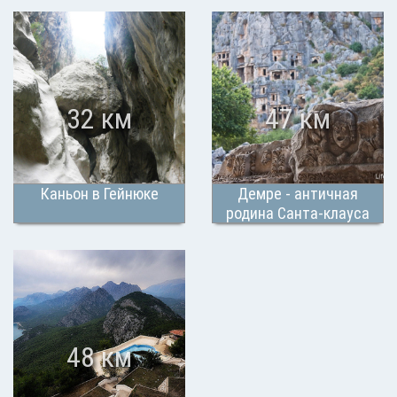
32 км
47 км
Каньон в Гейнюке
Демре - античная
родина Санта-клауса
48 км