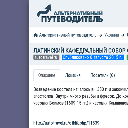
Альтернативный путеводитель
Украина
ЛАТИНСКИЙ КАФЕДРАЛЬНЫЙ СОБОР 
autotravel.ru
Опубликовано 6 августа 2015 г.
Описание
Локация
Посетили (0)
Возведение костела началось в 1350 г. и закончи
апостолов. Внутри много резьбы и фресок. До ко
часовня Боимов (1609-15 гг.) и часовня Кампианов 
http://autotravel.ru/otklik.php/11539