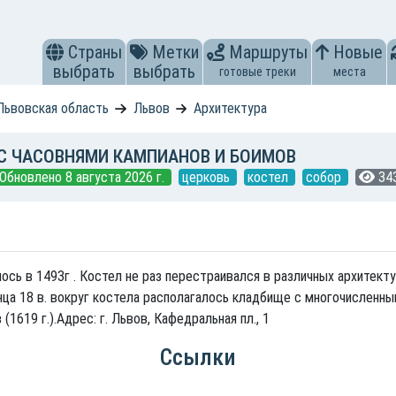
Страны
Метки
Маршруты
Новые
выбрать
выбрать
готовые треки
места
Львовская область
Львов
Архитектура
С ЧАСОВНЯМИ КАМПИАНОВ И БОИМОВ
Обновлено 8 августа 2026 г.
церковь
костел
собор
34
лось в 1493г . Костел не раз перестраивался в различных архитект
нца 18 в. вокруг костела располагалось кладбище с многочисленны
(1619 г.).Адрес: г. Львов, Кафедральная пл., 1
Ссылки