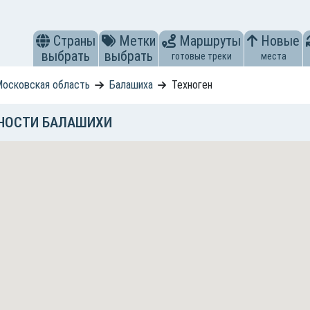
Страны
Метки
Маршруты
Новые
выбрать
выбрать
готовые треки
места
осковская область
Балашиха
Техноген
НОСТИ БАЛАШИХИ