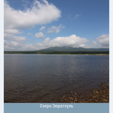
Озеро Зюраткуль