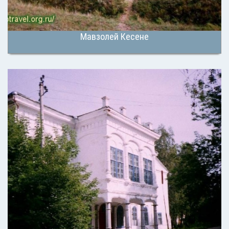
Мавзолей Кесене