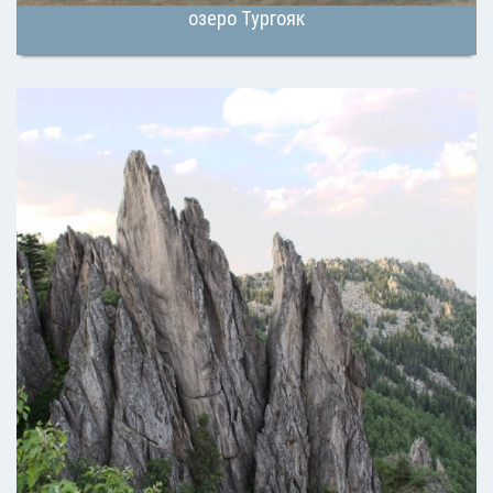
озеро Тургояк