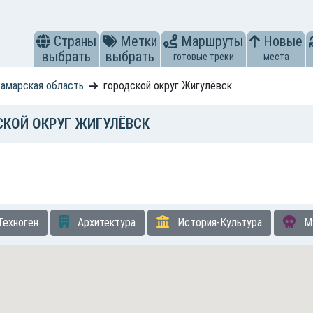
Страны
Метки
Маршруты
Новые
выбрать
выбрать
готовые треки
места
амарская область
городской округ Жигулёвск
КОЙ ОКРУГ ЖИГУЛЁВСК
Техноген
Архитектура
История-Культура
М