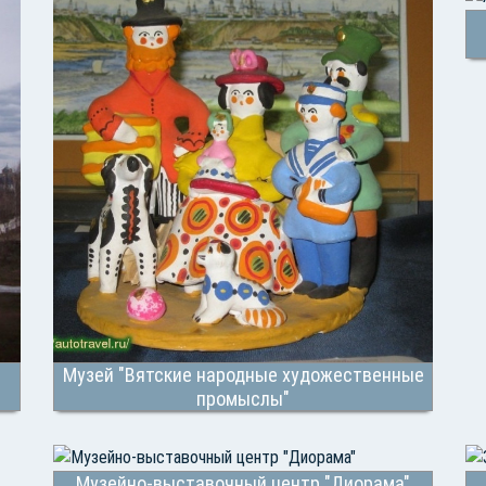
Музей "Вятские народные художественные
промыслы"
Музейно-выставочный центр "Диорама"