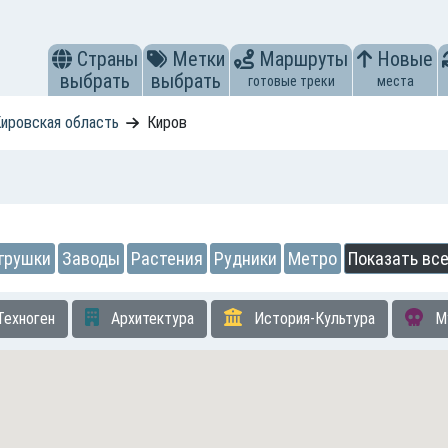
Страны
Метки
Маршруты
Новые
выбрать
выбрать
готовые треки
места
ировская область
Киров
грушки
Заводы
Растения
Рудники
Метро
Показать вс
Техноген
Архитектура
История-Культура
М