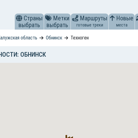
Страны
Метки
Маршруты
Новые
выбрать
выбрать
готовые треки
места
алужская область
Обнинск
Техноген
НОСТИ: ОБНИНСК