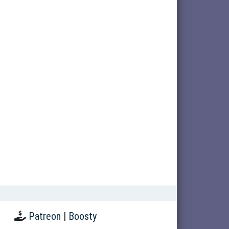
Patreon
|
Boosty