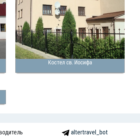
Костел св. Иосифа
водитель
altertravel_bot