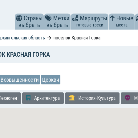
Страны
Метки
Маршруты
Новые
выбрать
выбрать
готовые треки
места
рхангельская область
посёлок Красная Горка
К КРАСНАЯ ГОРКА
Возвышенности
Церкви
Техноген
Архитектура
История-Культура
М