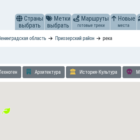
Страны
Метки
Маршруты
Новые
выбрать
выбрать
готовые треки
места
енинградская область
Приозерский район
река
Техноген
Архитектура
История-Культура
М