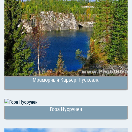
Мраморный Карьер. Рускеала
Гора Нуорунен