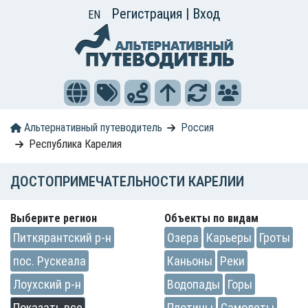
Регистрация
|
Вход
EN
Альтернативный путеводитель
Россия
Республика Карелия
ДОСТОПРИМЕЧАТЕЛЬНОСТИ КАРЕЛИИ
Выберите регион
Объекты по видам
Питкярантский р-н
Озера
Карьеры
Гроты
пос. Рускеала
Каньоны
Реки
Лоухский р-н
Водопады
Горы
Показать все
Плотины
Самолеты