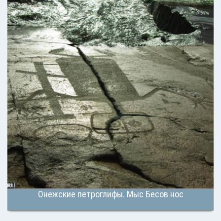
Онежские петроглифы. Мыс Бесов нос