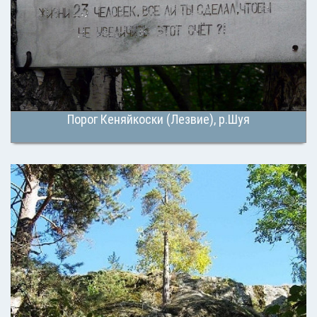
Порог Кеняйкоски (Лезвие), р.Шуя