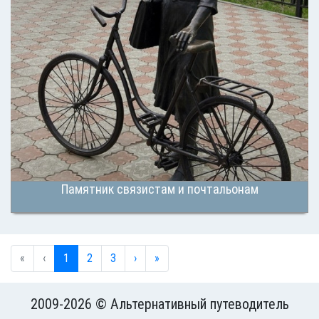
Памятник связистам и почтальонам
«
‹
1
2
3
›
»
2009-2026 © Альтернативный путеводитель