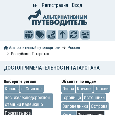
Регистрация
|
Вход
EN
Альтернативный путеводитель
Россия
Республика Татарстан
ДОСТОПРИМЕЧАТЕЛЬНОСТИ ТАТАРСТАНА
Выберите регион
Объекты по видам
Казань
с. Свияжск
Озера
Кремли
Церкви
пос. железнодорожной
Городища
Источники
станции Калейкино
Заповедники
Острова
Показать все
Камни
Показать все