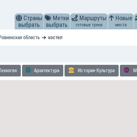
Страны
Метки
Маршруты
Новые
выбрать
выбрать
готовые треки
места
Ровненская область
костел
Техноген
Архитектура
История-Культура
М