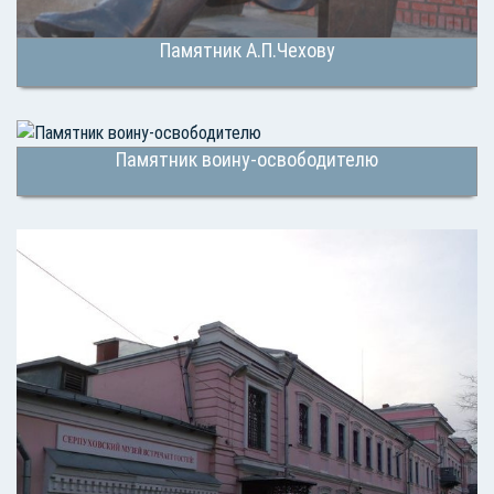
Памятник А.П.Чехову
Памятник воину-освободителю