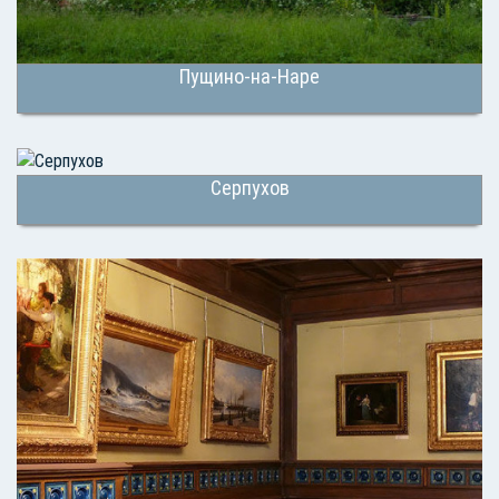
Пущино-на-Наре
Серпухов