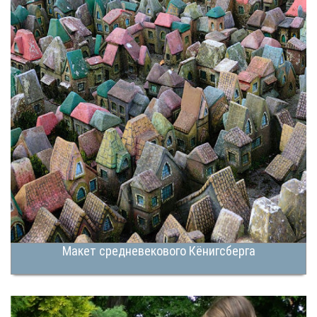
Макет средневекового Кёнигсберга