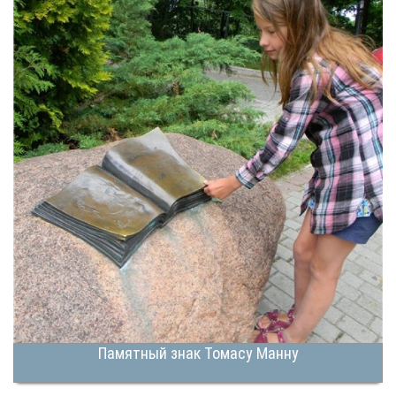
Памятный знак Томасу Манну