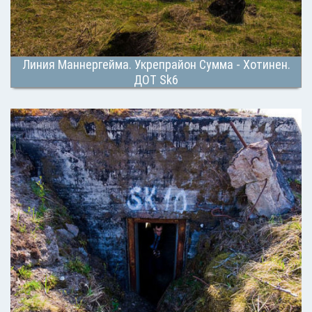
Линия Маннергейма. Укрепрайон Сумма - Хотинен.
ДОТ Sk6