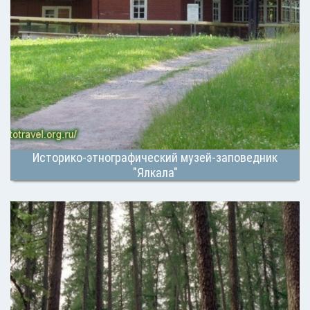
Историко-этнографический музей-заповедник
"Ялкала"