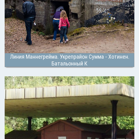
Линия Маннегрейма. Укрепрайон Сумма - Хотинен.
Батальонный К