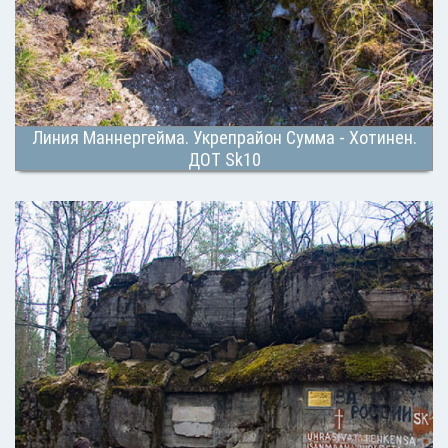
Линия Маннергейма. Укрепрайон Сумма - Хотинен.
ДОТ Sk10