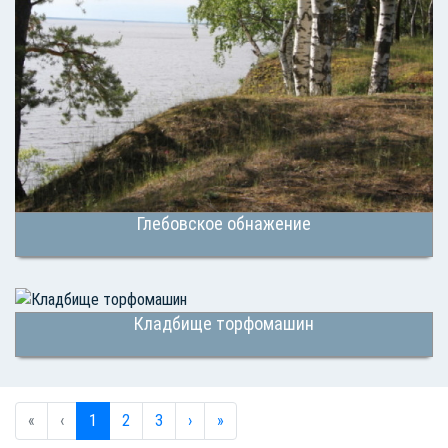
Глебовское обнажение
Кладбище торфомашин
«
‹
1
2
3
›
»