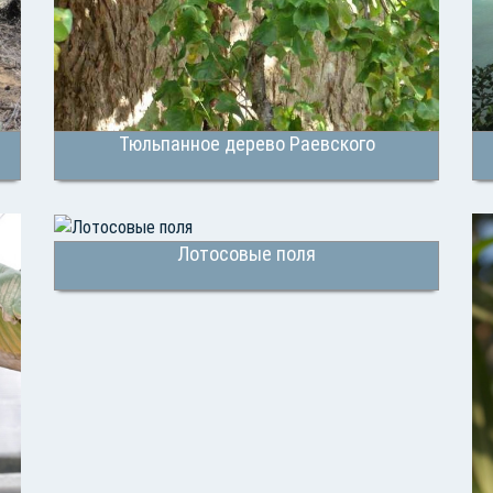
Тюльпанное дерево Раевского
Лотосовые поля