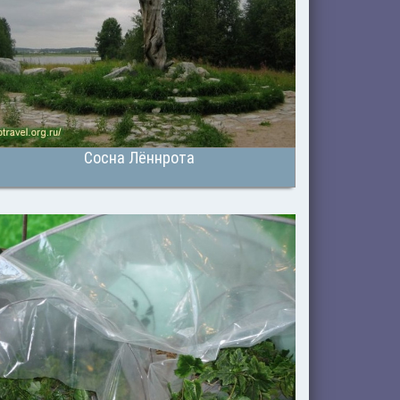
Сосна Лённрота