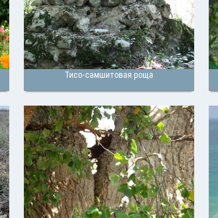
Тисо-самшитовая роща