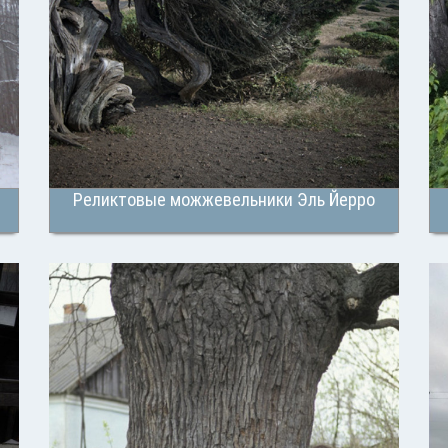
Реликтовые можжевельники Эль Йерро