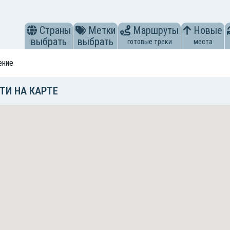
Страны
Метки
Маршруты
Новые
выбрать
выбрать
готовые треки
места
ение
ТИ НА КАРТЕ